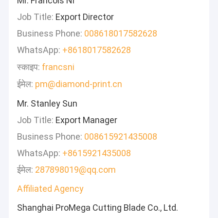
Mr. Francois Ni
Job Title:
Export Director
Business Phone:
008618017582628
WhatsApp:
+8618017582628
स्काइप:
francsni
ईमेल:
pm@diamond-print.cn
Mr. Stanley Sun
Job Title:
Export Manager
Business Phone:
008615921435008
WhatsApp:
+8615921435008
ईमेल:
287898019@qq.com
Affiliated Agency
Shanghai ProMega Cutting Blade Co., Ltd.