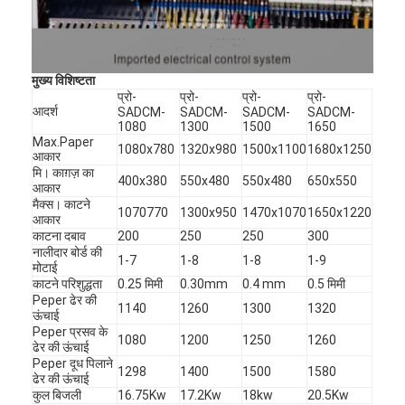
पेपर बैग बनाने की मशीन
स्वत: पैकेजिंग मशीन
मुख्य विशिष्टता
प्रो-
प्रो-
प्रो-
प्रो-
आदर्श
SADCM-
SADCM-
SADCM-
SADCM-
1080
1300
1500
1650
Max.Paper
1080x780
1320x980
1500x1100
1680x1250
आकार
मि। काग़ज़ का
400x380
550x480
550x480
650x550
आकार
मैक्स। काटने
1070770
1300x950
1470x1070
1650x1220
आकार
काटना दबाव
200
250
250
300
नालीदार बोर्ड की
1-7
1-8
1-8
1-9
मोटाई
काटने परिशुद्धता
0.25 मिमी
0.30mm
0.4 mm
0.5 मिमी
Peper ढेर की
1140
1260
1300
1320
ऊंचाई
Peper प्रसव के
1080
1200
1250
1260
ढेर की ऊंचाई
Peper दूध पिलाने
1298
1400
1500
1580
ढेर की ऊंचाई
कुल बिजली
16.75Kw
17.2Kw
18kw
20.5Kw