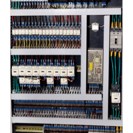
उपकरण मरने के काटने
ऑटो शराबी मशीन
औद्योगिक laminating मशीन
बनाने की मशीन
स्वत: पैकिंग मशीन
स्वत: मुद्रण मशीन
बाद प्रेस उपकरण
पूर्व प्रेस उपकरण
अन्य उपभोग्य
लेजर मशीन अंकन