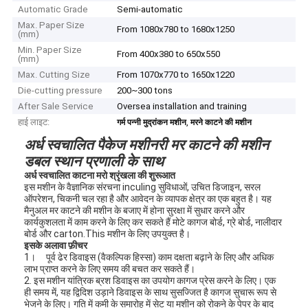
Automatic Grade
Semi-automatic
Max. Paper Size
From 1080x780 to 1680x1250
(mm)
Min. Paper Size
From 400x380 to 650x550
(mm)
Max. Cutting Size
From 1070x770 to 1650x1220
Die-cutting pressure
200~300 tons
After Sale Service
Oversea installation and training
हाई लाइट:
,
गर्म पन्नी मुद्रांकन मशीन
मरने काटने की मशीन
अर्ध स्वचालित पैकेज मशीनरी मर काटने की मशीन
डबल स्थान प्रणाली के साथ
अर्ध स्वचालित काटना मरो श्रृंखला की शुरूआत
इस मशीन के वैज्ञानिक संरचना inculing सुविधाओं, उचित डिजाइन, सरल
ऑपरेशन, चिकनी चल रहा है और आवेदन के व्यापक क्षेत्र का एक बहुत है। यह
मैनुअल मर काटने की मशीन के बजाए में होना सुरक्षा में सुधार करने और
कार्यकुशलता में काम करने के लिए कर सकते हैं मोटे कागज बोर्ड, ग्रे बोर्ड, नालीदार
बोर्ड और carton.This मशीन के लिए उपयुक्त है।
इसके अलावा फ़ीचर
1।
पूर्व ढेर डिवाइस (वैकल्पिक हिस्सा) काम दक्षता बढ़ाने के लिए और अधिक
लाभ प्राप्त करने के लिए समय की बचत कर सकते हैं।
2. इस मशीन यांत्रिक ब्रश डिवाइस का उपयोग कागज प्रेस करने के लिए। एक
ही समय में, यह द्विदिश उड़ाने डिवाइस के साथ सुसज्जित है कागज सुचारू रूप से
भेजने के लिए। गति में कमी के समारोह में सेट या मशीन को रोकने के पेपर के बाद