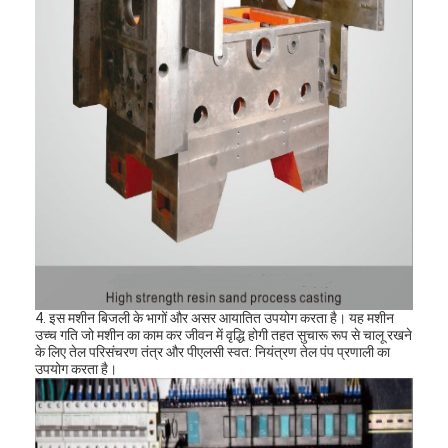
हमारे बारे में
कारखाना भ्रमण
गुणवत्ता नियंत्रण
संपर्क करें
समाचार
मामलों
4. इस मशीन बिजली के भागों और असर आयातित उपयोग करता है। यह मशीन
लेजर काटने की मशीन
उच्च गति जो मशीन का काम कर जीवन में वृद्धि होगी तहत सुचारू रूप से चालू रखने
के लिए तेल परिसंचरण तंत्र और पीएलसी स्वत: नियंत्रण तेल पंप प्रणाली का
उपयोग करता है।
स्टील काटने नियम
उपभोग्य काटना मरो