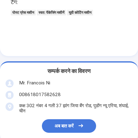
टैग:
हमारे बारे में
पोस्ट प्रेस मशीन
स्वत: पैकेजिंग मशीनें
यूवी कोटिंग मशीन
कारखाना भ्रमण
गुणवत्ता नियंत्रण
संपर्क करें
समाचार
सम्पर्क करने का विवरण
मामलों
Mr. Francois Ni
008618017582628
लेजर काटने की मशीन
कक्ष 302 नंबर 4 गली 37 झांग जिया बैंग रोड, पुडोंग न्यू एरिया, शंघाई,
चीन
स्टील काटने नियम
अब बात करें
उपभोग्य काटना मरो