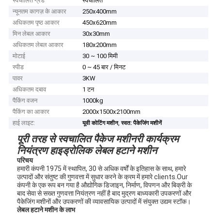
स्वचालित ग्रेड
स्वचालित
न्यूनतम कागज़ के आकार
250x400mm
अधिकतम पृष्ठ आकार
450x620mm
मिन लेबल आकार
30x30mm
अधिकतम लेबल आकार
180x200mm
मोटाई
30 ~ 100 मिमी
स्पीड
0 ~ 45 बार / मिनट
पावर
3KW
अधिकतम दबाव
1 टन
पैकिंग वजन
1000kg
पैकिंग का आकार
2000x1500x2100mm
हाई लाइट:
,
यूवी कोटिंग मशीन
स्वत: पैकेजिंग मशीनें
पूरी तरह से स्वचालित पैकेज मशीनरी कार्यक्रम
नियंत्रण हाइड्रोलिक लेबल हटाने मशीन
परिचय
हमारी कंपनी 1975 में स्थापित, 30 से अधिक वर्षों के इतिहास के साथ, हमारे
उत्पादों और संतुष्ट की गुणवत्ता में सुधार करने के क्रम में हमारे clients.Our
कंपनी के एक रूप बन गया है औद्योगिक डिजाइन, निर्माण, विपणन और बिक्री के
बाद सेवा से सख्त गुणवत्ता नियंत्रण नहीं है बाद मुद्रण बाध्यकारी उपकरणों और
पैकेजिंग मशीनों और उपकरणों की व्यावसायिक उत्पादों में संयुक्त उद्यम स्टॉक।
लेबल हटाने मशीन के लाभ