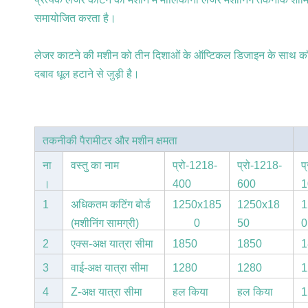
समायोजित करता है।
लेजर काटने की मशीन को तीन दिशाओं के ऑप्टिकल डिजाइन के साथ कॉन्
दबाव धूल हटाने से जुड़ी है।
तकनीकी पैरामीटर और मशीन क्षमता
ना
वस्तु का नाम
प्रो-1218-
प्रो-1218-
प
।
400
600
1
1
अधिकतम कटिंग बोर्ड
1250x185
1250x18
1
(मशीनिंग सामग्री)
0
50
0
आकार
2
एक्स-अक्ष यात्रा सीमा
1850
1850
1
3
वाई-अक्ष यात्रा सीमा
1280
1280
1
4
Z-अक्ष यात्रा सीमा
हल किया
हल किया
1