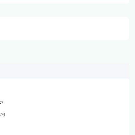
टर
/टी