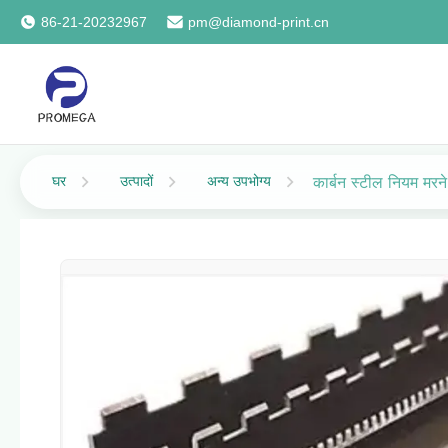
86-21-20232967
pm@diamond-print.cn
घर
उत्पादों
अन्य उपभोग्य
कार्बन स्टील नियम मरन