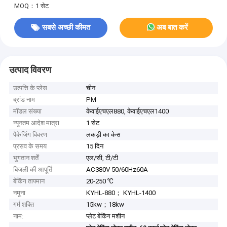
MOQ：1 सेट
सबसे अच्छी कीमत
अब बात करें
उत्पाद विवरण
उत्पत्ति के प्लेस
चीन
ब्रांड नाम
PM
मॉडल संख्या
केवाईएचएल880, केवाईएचएल1400
न्यूनतम आदेश मात्रा
1 सेट
पैकेजिंग विवरण
लकड़ी का केस
प्रसव के समय
15 दिन
भुगतान शर्तें
एल/सी, टी/टी
बिजली की आपूर्ति
AC380V 50/60Hz60A
बेकिंग तापमान
20-250 ℃
नमूना
KYHL-880； KYHL-1400
गर्म शक्ति
15kw；18kw
नाम:
प्लेट बेकिंग मशीन