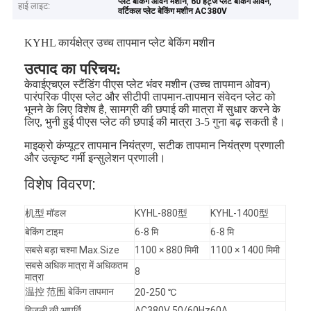
,
,
प्लेट बेकिंग ओवन मशीन
60 हर्ट्ज प्लेट बेकिंग ओवन
हाई लाइट:
वर्टिकल प्लेट बेकिंग मशीन AC380V
KYHL कार्यक्षेत्र उच्च तापमान प्लेट बेकिंग मशीन
उत्पाद का परिचय:
केवाईएचएल स्टैंडिंग पीएस प्लेट भंवर मशीन (उच्च तापमान ओवन)
पारंपरिक पीएस प्लेट और सीटीपी तापमान-तापमान संवेदन प्लेट को
भूनने के लिए विशेष है, सामग्री की छपाई की मात्रा में सुधार करने के
लिए, भुनी हुई पीएस प्लेट की छपाई की मात्रा 3-5 गुना बढ़ सकती है।
माइक्रो कंप्यूटर तापमान नियंत्रण, सटीक तापमान नियंत्रण प्रणाली
और उत्कृष्ट गर्मी इन्सुलेशन प्रणाली।
विशेष विवरण:
机型 मॉडल
KYHL-880型
KYHL-1400型
बेकिंग टाइम
6-8 मि
6-8 मि
सबसे बड़ा चश्मा Max.Size
1100 × 880 मिमी
1100 × 1400 मिमी
सबसे अधिक मात्रा में अधिकतम
8
मात्रा
温控 范围 बेकिंग तापमान
20-250 ℃
बिजली की आपूर्ति
AC380V 50/60Hz60A