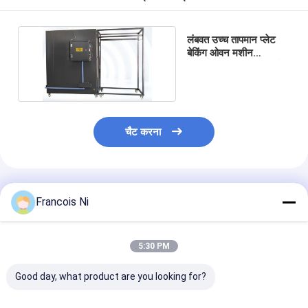
हमारे बारे में
लंबवत उच्च तापमान प्लेट
कारखाना भ्रमण
बेकिंग ओवन मशीन
AC380V 50/60 हर्ट्ज
गुणवत्ता नियंत्रण
संपर्क करें
चैट करना
समाचार
मामलों
अनुशंसित उत्पाद
Francois Ni
लेजर काटने की मशीन
5:30 PM
स्टील काटने नियम
Good day, what product are you looking for?
उपभोग्य काटना मरो