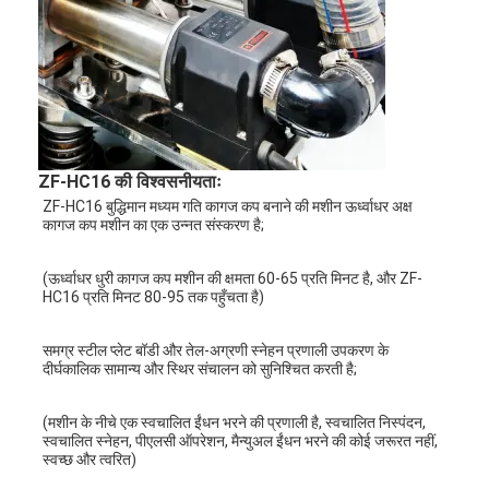
हमारे बारे में
कारखाना भ्रमण
गुणवत्ता नियंत्रण
संपर्क करें
ZF-HC16 की विश्वसनीयताः
ZF-HC16 बुद्धिमान मध्यम गति कागज कप बनाने की मशीन ऊर्ध्वाधर अक्ष 
समाचार
कागज कप मशीन का एक उन्नत संस्करण है;
मामलों
(ऊर्ध्वाधर धुरी कागज कप मशीन की क्षमता 60-65 प्रति मिनट है, और ZF-
HC16 प्रति मिनट 80-95 तक पहुँचता है)
समग्र स्टील प्लेट बॉडी और तेल-अग्रणी स्नेहन प्रणाली उपकरण के 
लेजर काटने की मशीन
दीर्घकालिक सामान्य और स्थिर संचालन को सुनिश्चित करती है;
स्टील काटने नियम
(मशीन के नीचे एक स्वचालित ईंधन भरने की प्रणाली है, स्वचालित निस्पंदन, 
स्वचालित स्नेहन, पीएलसी ऑपरेशन, मैन्युअल ईंधन भरने की कोई जरूरत नहीं, 
उपभोग्य काटना मरो
स्वच्छ और त्वरित)