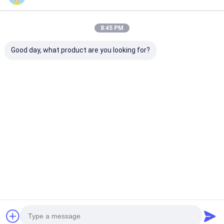
8:45 PM
Good day, what product are you looking for?
ऑटो मोल्ड सेटिंग के साथ
3 किलोवाट छोटी लिफाफा
उन्नत चिपकने वाला 
बॉक्स रैपिंग मशीन
बनाने की मशीन
बनाने की मशीन 220
1800*900*1220 मिमी
380V
50-157 ग्राम/एम2
सबसे अच्छी कीमत
सबसे अच्छी कीमत
सबसे अच्छी 
होम
हमारे बारे में
हमसे संपर्क करें
Desktop Site
साइटमैप
गोपनीयता नीति
गुणवत्ता
लेजर काटने की मशीन
चीन का कारखाना.Copyright © 2026 Shanghai
ProMega Trading Co., Ltd.. All Rights Reserved.