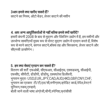
3आप हमसे क्या खरीद सकते हैं?
काटने का नियम, ऑटो बेंडर, लेजर काटने की मशीन
4. आप अन्य आपूर्तिकर्ताओं से नहीं बल्कि हमसे क्यों खरीदें?
हमारी कंपनी 2008 के बाद से मुद्रण और पैकेजिंग उद्योग में है, हम मशीनों और 
उपभोग्य सामग्रियों मुख्य रूप से पोस्ट मुद्रण उद्योग में प्रदान करते हैं, विशेष 
रूप से मरने काटने, कागज काटने,बॉक्स तह और चिपकाना, लेजर काटने और 
सीएनसी उत्कीर्णन।
5. हम क्या सेवाएं प्रदान कर सकते हैं?
वितरण की शर्तें: एफओबी, सीएफआर, सीआईएफ, एक्सडब्ल्यू, सीआईपी, 
एफसीए, सीपीटी, डीडीपी, डीडीयू, एक्सप्रेस डिलीवरी;
भुगतान मुद्राः USD,EUR,JPY,CAD,AUD,HKD,GBP,CNY,CHF;
भुगतान का प्रकार: टी/टी,एल/सी,मनीग्राम,क्रेडिट कार्ड,पेपैल,वेस्टर्न 
यूनियन,नकद,एस्क्रो;
बोली जाने वाली भाषा:अंग्रेजी,चीनी,स्पेनिश,फ्रांसीसी