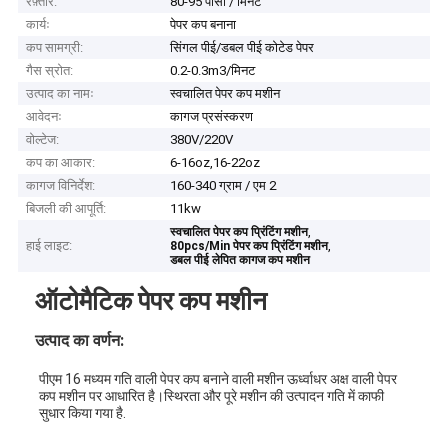
रफ़्तार:
80-95 पीसी / मिनट
कार्यः
पेपर कप बनाना
कप सामग्री:
सिंगल पीई/डबल पीई कोटेड पेपर
गैस स्रोत:
0.2-0.3m3/मिनट
उत्पाद का नामः
स्वचालित पेपर कप मशीन
आवेदनः
कागज प्रसंस्करण
वोल्टेज:
380V/220V
कप का आकार:
6-16oz,16-22oz
कागज विनिर्देश:
160-340 ग्राम / एम 2
बिजली की आपूर्ति:
11kw
,
स्वचालित पेपर कप प्रिंटिंग मशीन
हाई लाइट:
,
80pcs/Min पेपर कप प्रिंटिंग मशीन
डबल पीई लेपित कागज कप मशीन
ऑटोमैटिक पेपर कप मशीन
उत्पाद का वर्णन:
पीएम 16 मध्यम गति वाली पेपर कप बनाने वाली मशीन ऊर्ध्वाधर अक्ष वाली पेपर 
कप मशीन पर आधारित है।स्थिरता और पूरे मशीन की उत्पादन गति में काफी 
सुधार किया गया है.