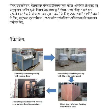
उपकरण मरने के काटने
गियर ट्रांसमिशन, बेलनाकार बैरल इंडेक्सिंग ग्रूव व्हील, आंतरिक लेआउट का 
अनुकूलन, मशीन ट्रांसमिशन सटीकता सुनिश्चित, उच्च सिंक्रनाइज़ेशन 
प्रदर्शन,स्ट्रोक के बीच समन्वय प्राप्त करने के लिए, टक्कर क्षति भागों से बचने 
ऑटो शराबी मशीन
के लिए, श्रृंखला ट्रांसमिशन jitter और ट्रांसमिशन अस्थिरता की जन्मजात 
कमी के लिए.
औद्योगिक laminating मशीन
बनाने की मशीन
पैकेजिंगः
स्वत: पैकिंग मशीन
स्वत: मुद्रण मशीन
बाद प्रेस उपकरण
पूर्व प्रेस उपकरण
अन्य उपभोग्य
लेजर मशीन अंकन