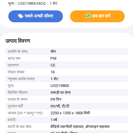
मूल्य：USD19800
MOQ：1 सेट
सबसे अच्छी कीमत
अब बात करें
उत्पाद विवरण
उत्पत्ति के प्लेस
चीन
ब्रांड नाम
PM
प्रमाणन
CE
मॉडल संख्या
16
न्यूनतम आदेश मात्रा
1 सेट
मूल्य
USD19800
पैकेजिंग विवरण
लकड़ी का केस
प्रसव के समय
दस दिन
भुगतान शर्तें
एल/सी, टी/टी
आयाम (एल * डब्ल्यू * एच):
2250 x 1350 x 1800 मिमी
वारंटीः
1 वर्ष
वारंटी के बाद सेवाः
वीडियो तकनीकी सहायता, ऑनलाइन सहायता