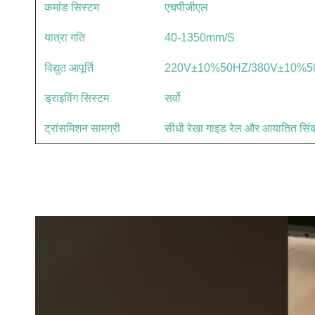
कमांड सिस्टम
एचपीजीएल
यात्रा गति
40-1350mm/S
विद्युत आपूर्ति
220V±10%50HZ/380V±10%5
ड्राइविंग सिस्टम
सर्वो
ट्रांसमिशन सामग्री
सीधी रेखा गाइड रेल और आयातित सिंक