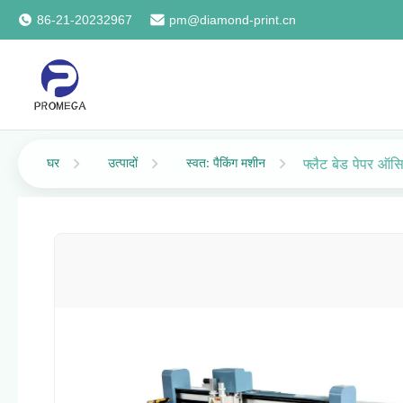
86-21-20232967
pm@diamond-print.cn
घर
उत्पादों
स्वत: पैकिंग मशीन
फ्लैट बेड पेपर ऑसि