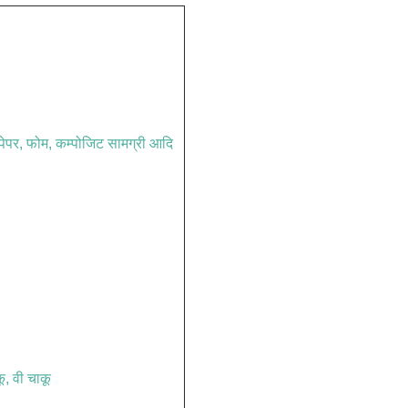
े पेपर, फोम, कम्पोजिट सामग्री आदि
कू, वी चाकू