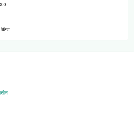
000
पेटियां
 मशीन