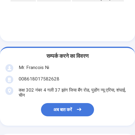
पेपर बैग बनाने की मशीन
स्वत: पैकेजिंग मशीन
सम्पर्क करने का विवरण
Mr. Francois Ni
008618017582628
कक्ष 302 नंबर 4 गली 37 झांग जिया बैंग रोड, पुडोंग न्यू एरिया, शंघाई,
चीन
अब बात करें