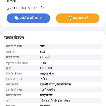
के साथ
मूल्य：USD3000
MOQ：1 सेट
सबसे अच्छी कीमत
अब बात करें
उत्पाद विवरण
उत्पत्ति के प्लेस
चीन
ब्रांड नाम
PM
मॉडल संख्या
CP2500
न्यूनतम आदेश मात्रा
1 सेट
मूल्य
USD3000
पैकेजिंग विवरण
प्लाईवुड केस
प्रसव के समय
7 दिन
भुगतान शर्तें
एल/सी, टी/टी, वेस्टर्न यूनियन
आपूर्ति की क्षमता
10 सेट/महीना
उत्पाद का नाम
मिश्रण टैंक
नाम
ऑफसेट प्रिंटिंग इंक मिक्सर