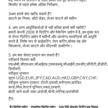
बड़े पैमाने पर उत्पादन से पहले हमेशा एक पूर्व उत्पादन नमूना;
उपकरण मरने के काटने
शिपमेंट से पहले हमेशा अंतिम निरीक्षण;
ऑटो शराबी मशीन
3आप हमसे क्या खरीद सकते हैं?
काटने का नियम, ऑटो बेंडर, लेजर काटने की मशीन
औद्योगिक laminating मशीन
4. आप अन्य आपूर्तिकर्ताओं से नहीं बल्कि हमसे क्यों खरीदें?
हमारी कंपनी 2008 से प्रिंटिंग और पैकेजिंग उद्योग में है, हम मुख्य रूप
बनाने की मशीन
से पोस्ट प्रिंटिंग उद्योग में मशीनों और उपभोग्य सामग्रियों की आपूर्ति
करते हैं, विशेष रूप से डाईकटिंग, पेपर कटिंग,बॉक्स तह और
स्वत: पैकिंग मशीन
चिपकाना, लेजर काटने और सीएनसी उत्कीर्णन।
5. हम क्या सेवाएं प्रदान कर सकते हैं?
स्वत: मुद्रण मशीन
स्वीकार्य वितरण शर्तेंः
एफओबी,सीएफआर,सीआईएफ,एक्सडब्ल्यू,सीआईपी,एफसीए,सीपीटी,डीडीपी,डी
बाद प्रेस उपकरण
डिलीवरी;
स्वीकृत भुगतान
पूर्व प्रेस उपकरण
मुद्राःUSD,EUR,JPY,CAD,AUD,HKD,GBP,CNY,CHF;
स्वीकृत भुगतान प्रकार: टी/टी,एल/सी,मनीग्राम,क्रेडिट
कार्ड,पेपैल,वेस्टर्न यूनियन,नकद,एस्क्रो;
अन्य उपभोग्य
बोली जाने वाली भाषा:अंग्रेजी,चीनी,स्पेनिश,फ्रांसीसी
टैग:
लेजर मशीन अंकन
बैग पैकेजिंग मशीन
स्वचालित पैकेजिंग मशीन
900 मिमी ऑफसेट प्रिंटिंग इंक मिक्सर