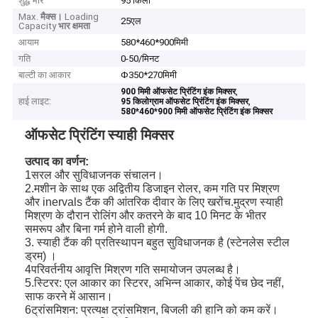
शुद्ध भार
95 किलो
Max.
मैक्स।
Loading
25एल
Capacity
भार क्षमता
आयाम
580*460*900मिमी
गति
0-50/मिनट
बाल्टी का आकार
Φ350*270मिमी
,
900 मिमी ऑफसेट प्रिंटिंग इंक मिक्सर
हाई लाइट:
,
95 किलोग्राम ऑफसेट प्रिंटिंग इंक मिक्सर
580*460*900 मिमी ऑफसेट प्रिंटिंग इंक मिक्सर
ऑफसेट प्रिंटिंग स्याही मिक्सर
उत्पाद का वर्णन:
1सरल और सुविधाजनक संचालन।
2.मशीन के साथ एक अद्वितीय डिजाइन रोलर, कम गति पर मिश्रण
और inervals टैंक की आंतरिक दीवार के लिए खरोंच.मुद्रण स्याही
मिश्रण के दौरान रोलिंग और कतरने के बाद 10 मिनट के भीतर
समरूप और बिना गर्म होने वाली होगी.
3. स्याही टैंक की प्रतिस्थापन बहुत सुविधाजनक है (स्टेनलेस स्टील
ड्रम) ।
4परिवर्तनीय आवृत्ति मिश्रण गति समायोजन उपलब्ध है।
5.स्टिरर: एल आकार का स्टिरर, अभिन्न आकार, कोई पेंच छेद नहीं,
साफ करने में आसान।
6ट्रांसमिशन: प्रत्यक्ष ट्रांसमिशन, बिजली की हानि को कम करें।