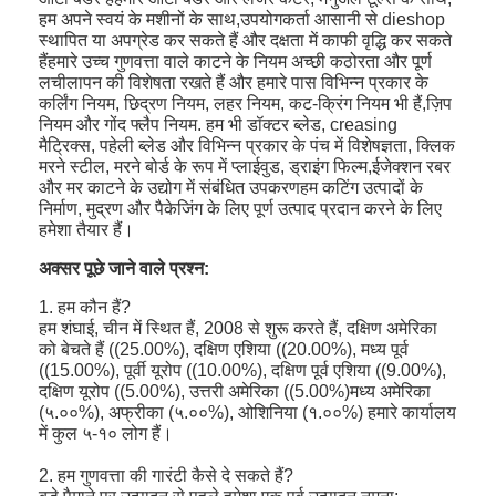
हम अपने स्वयं के मशीनों के साथ,उपयोगकर्ता आसानी से dieshop
हमारे बारे में
स्थापित या अपग्रेड कर सकते हैं और दक्षता में काफी वृद्धि कर सकते
हैंहमारे उच्च गुणवत्ता वाले काटने के नियम अच्छी कठोरता और पूर्ण
कारखाना भ्रमण
लचीलापन की विशेषता रखते हैं और हमारे पास विभिन्न प्रकार के
कर्लिंग नियम, छिद्रण नियम, लहर नियम, कट-क्रिंग नियम भी हैं,ज़िप
गुणवत्ता नियंत्रण
नियम और गोंद फ्लैप नियम. हम भी डॉक्टर ब्लेड, creasing
मैट्रिक्स, पहेली ब्लेड और विभिन्न प्रकार के पंच में विशेषज्ञता, क्लिक
मरने स्टील, मरने बोर्ड के रूप में प्लाईवुड, ड्राइंग फिल्म,ईजेक्शन रबर
संपर्क करें
और मर काटने के उद्योग में संबंधित उपकरणहम कटिंग उत्पादों के
निर्माण, मुद्रण और पैकेजिंग के लिए पूर्ण उत्पाद प्रदान करने के लिए
समाचार
हमेशा तैयार हैं।
मामलों
अक्सर पूछे जाने वाले प्रश्न:
1. हम कौन हैं?
हम शंघाई, चीन में स्थित हैं, 2008 से शुरू करते हैं, दक्षिण अमेरिका
को बेचते हैं ((25.00%), दक्षिण एशिया ((20.00%), मध्य पूर्व
लेजर काटने की मशीन
((15.00%), पूर्वी यूरोप ((10.00%), दक्षिण पूर्व एशिया ((9.00%),
दक्षिण यूरोप ((5.00%), उत्तरी अमेरिका ((5.00%)मध्य अमेरिका
स्टील काटने नियम
(५.००%), अफ्रीका (५.००%), ओशिनिया (१.००%) हमारे कार्यालय
में कुल ५-१० लोग हैं।
उपभोग्य काटना मरो
2. हम गुणवत्ता की गारंटी कैसे दे सकते हैं?