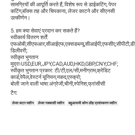
सामग्रियों की आपूर्ति करते हैं, विशेष रूप से डाईकटिंग, पेपर
उपकरण मरने के काटने
कटिंग,बॉक्स तह और चिपकाना, लेजर काटने और सीएनसी
उत्कीर्णन।
ऑटो शराबी मशीन
5. हम क्या सेवाएं प्रदान कर सकते हैं?
औद्योगिक laminating मशीन
स्वीकार्य वितरण शर्तें:
एफओबी,सीएफआर,सीआईएफ,एक्सडब्ल्यू,सीआईपी,एफसीए,सीपीटी,डीडी
बनाने की मशीन
डिलीवरी;
स्वीकृत भुगतान
स्वत: पैकिंग मशीन
मुद्राःUSD,EUR,JPY,CAD,AUD,HKD,GBP,CNY,CHF;
स्वीकृत भुगतान प्रकार: टी/टी,एल/सी,मनीग्राम,क्रेडिट
स्वत: मुद्रण मशीन
कार्ड,पेपैल,वेस्टर्न यूनियन,नकद,एस्क्रो;
बोली जाने वाली भाषा:अंग्रेजी,चीनी,स्पेनिश,फ्रांसीसी
बाद प्रेस उपकरण
टैग:
पूर्व प्रेस उपकरण
लेजर कटर मशीन
लेजर नक्काशी मशीन
बहुआयामी कोण लौह प्रसंस्करण मशीन
अन्य उपभोग्य
लेजर मशीन अंकन