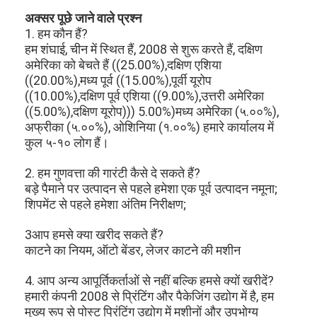
हमारे बारे में
अक्सर पूछे जाने वाले प्रश्न
1. हम कौन हैं?
कारखाना भ्रमण
हम शंघाई, चीन में स्थित हैं, 2008 से शुरू करते हैं, दक्षिण
अमेरिका को बेचते हैं ((25.00%),दक्षिण एशिया
गुणवत्ता नियंत्रण
((20.00%),मध्य पूर्व ((15.00%),पूर्वी यूरोप
((10.00%),दक्षिण पूर्व एशिया ((9.00%),उत्तरी अमेरिका
संपर्क करें
((5.00%),दक्षिण यूरोप))) 5.00%)मध्य अमेरिका (५.००%),
अफ्रीका (५.००%), ओशिनिया (१.००%) हमारे कार्यालय में
समाचार
कुल ५-१० लोग हैं।
मामलों
2. हम गुणवत्ता की गारंटी कैसे दे सकते हैं?
बड़े पैमाने पर उत्पादन से पहले हमेशा एक पूर्व उत्पादन नमूना;
शिपमेंट से पहले हमेशा अंतिम निरीक्षण;
लेजर काटने की मशीन
3आप हमसे क्या खरीद सकते हैं?
काटने का नियम, ऑटो बेंडर, लेजर काटने की मशीन
स्टील काटने नियम
4. आप अन्य आपूर्तिकर्ताओं से नहीं बल्कि हमसे क्यों खरीदें?
हमारी कंपनी 2008 से प्रिंटिंग और पैकेजिंग उद्योग में है, हम
उपभोग्य काटना मरो
मुख्य रूप से पोस्ट प्रिंटिंग उद्योग में मशीनों और उपभोग्य