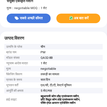
संयुक्त एकीकृत मशीन
मूल्य：negotiable
MOQ：1 सेट
सबसे अच्छी कीमत
अब बात करें
उत्पाद विवरण
उत्पत्ति के प्लेस
चीन
ब्रांड नाम
PM
मॉडल संख्या
QA32-8B
न्यूनतम आदेश मात्रा
1 सेट
मूल्य
negotiable
पैकेजिंग विवरण
लकड़ी का मामला
प्रसव के समय
सात दिन
भुगतान शर्तें
एल/सी, टी/टी, वेस्टर्न यूनियन
आपूर्ति की क्षमता
5 सेट/माह
,
बहुआयामी कोण लौह प्रसंस्करण मशीन
हाई लाइट:
,
छोटे विद्युत कोण लोहे प्रसंस्करण मशीन
पंचिंग एंगल आयरन प्रोसेसिंग मशीन