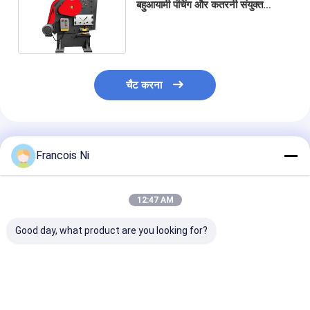
बहुआयामी पंचिंग और कतरनी संयुक्त
एकीकृत मशीन
चैट करना
अनुशंसित उत्पाद
Francois Ni
12:47 AM
Good day, what product are you looking for?
स्वचालित हाई-स्पीड पेपर
उच्च परिशुद्धता डाई-बोर्ड लेजर
एकीकृत सर्वो पंप वॉट
बाउल मशीन 380V/220V
काटने की मशीन
मशीन
180-120पीसी/मिनट