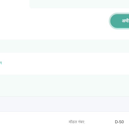
अभी 
ीन
मॉडल नंबर:
D-50