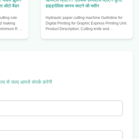
C मॉडल झुकने
डिजिटल प्रिंटिंग / ग्राफिक एक्सप्रेस प्रिंटिंग यूनिट
ित ऑटो बेंडर
हाइड्रोलिक कागज काटने की मशीन
tting rule
Hydraulic paper cutting machine Guillotine for
rd making
Digital Printing for Graphic Express Printing Unit
° minimum R no
Product Description: Cutting knife and
 thickness
paperweight are controlled by hydraulic
ess 1.07) 180
transmission. Fully hydraulic drive makes the
 (support
machine more secure and imported hydraulic
t blade
parts ensure the stability of the system. The
g $ 1000 mm
machine has the function of a reference setting
nimum 90 °
and keeping, and the effectiveness of the
ll circle
reference and self-diagnostic function; infrared
 0.05mm Tail
protection and hands button
ल्द से जल्द आपसे संपर्क करेगी