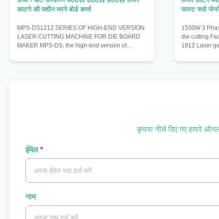
उच्च - अंत संस्करण 400W 600W 800W लेजर
लेजर कटिंग 
काटने की मशीन मरने बोर्ड कर्त्ता
फास्ट फ्लो जेनर
MPS-DS1212 SERIES OF HIGH-END VERSION
1500W 3 Phase
LASER CUTTING MACHINE FOR DIE BOARD
die cutting Fa
MAKER MPS-DS, the high-end version of
1812 Laser g
medium power laser cutting machine, adopts the
beam wave 10
principle of constant light path design.it keeps
X axis travel
laser in the process of device running, materials
Positioning 
are fixed on the platform with the moving
positioning s
platform, thus, it can ensure the stability of the
system motion
optical path. The advantage of this laser cutting
system screw 
machine: 1. The laser cutting machine equipped
servo drive sy
with the laser generators
moves Y axis 
कृपया नीचे दिए गए हमारे ऑनला
ईमेल
*
नाम