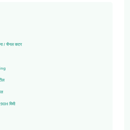
ाना / चैनल कटर
ting
टील
नल
0H मिमी