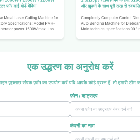
मशीन 1000W / 1500W / 2200W
1.5/2/3pt स्टील नियम के लिए 910
ेटर फॉर डाई बोर्ड मेकिंग
और झुकने के साथ पूरी तरह से स्वचाल
 Metal Laser Cutting Machine for
Completely Computer Control Diecu
ctory Specifications: Model PMH-
Auto Bending Machine for Dieboa
enerator power 1500W max. Laser
Main technical specifications 90 
.6 m Power adjustment 50-1500W
repair knife 1.5 mm (support blade
 1250mm Y-axis travel 1850mm
0.71) 2.0mm (support blade thickn
accuracy +/- 0.05mm/m Maximum
° minimum R no repair knife 2.5mm
peed 10m/minute max. Control
blade thickness 0.71) 3mm (suppor
 control card / NC Transmission
thickness 1.07) Maximum bendin
guide Driving system Three-axis
Maximum bending angle 120 ° Mi
एक उद्धरण का अनुरोध करें
stem Optical system X axis Laser
bend size 3 mm Minimum bending fu
table moves Moving system
diameter 5mm Feeding accuracy ±
इन पूछताछ संपर्क फ़ॉर्म का उपयोग करें यदि आपके कोई प्रश्न हैं, तो हमारी टीम ज
फ़ोन / व्हाट्सएप
कंपनी का नाम