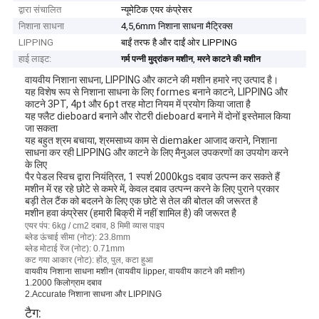
द्वारा संचालित
न्यूमेटिक एयर कंप्रेसर
निशाना साधना
4,5,6mm निशाना साधना मैट्रिक्स
LIPPING
बाईं तरफ है और दाईं ओर LIPPING
हाई लाइट:
,
गर्म पन्नी मुद्रांकन मशीन
मरने काटने की मशीन
वायवीय निशाना साधना, LIPPING और काटने की मशीन हमारे नए उत्पाद है।
यह विशेष रूप से निशाना साधना के लिए formes बनाने काटने, LIPPING और
काटने 3PT, 4pt और 6pt तरह मोटा नियम में प्रयोग किया जाता है
यह फ्लैट dieboard बनाने और रोटरी dieboard बनाने में दोनों इस्तेमाल किया
जा सकता
यह बहुत श्रम बचाया, श्रमसाध्य काम से diemaker आजाद कराने, निशाना
साधना कर रही LIPPING और काटने के लिए मैनुअल उपकरणों का उपयोग करने
के लिए
पैर पेडल स्विच द्वारा नियंत्रित, 1 स्पर्श 2000kgs दबाव उत्पन्न कर सकते हैं
मशीन में रह रहे छोटे से कमरे में, केवल दबाव उत्पन्न करने के लिए पुराने प्रकार
बड़ी तेल टैंक को बदलने के लिए एक छोटे से तेल की बोतल की जरूरत है
मशीन हवा कंप्रेसर (हमारी बिक्री में नहीं शामिल है) की जरूरत है
एयर
पंप:
6kg / cm2
दबाव,
8 मिमी
व्यास
पाइप
ब्लेड
ऊंचाई सीमा
(नोट):
23.8mm
ब्लेड
मोटाई रेंज
(नोट):
0.71mm
कट गया
आकार
(नोट):
होंठ,
पुल,
कटा हुआ
वायवीय निशाना साधना मशीन (वायवीय lipper, वायवीय काटने की मशीन)
1.2000 किलोग्राम दबाव
2.Accurate निशाना साधना और LIPPING
टैग: