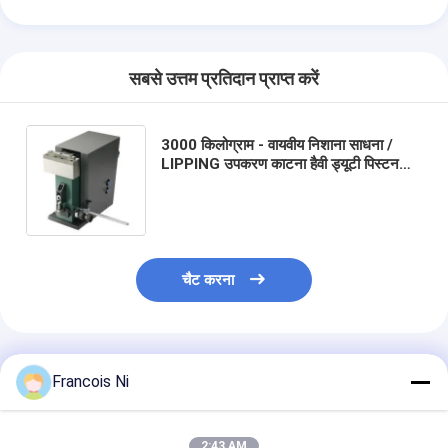
सबसे उत्तम प्रतिदान प्राप्त करें
3000 किलोग्राम - वायवीय निशाना साधना /
LIPPING उपकरण काटना हैवी ड्यूटी पिस्टन
2500 मरो
चैट करना
घर
अनुशंसित उत्पाद
उत्पादों
Francois Ni
वीडियो
2:43 AM