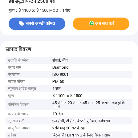
हैवी ड्यूटी पिस्टन 2500 मरो
मूल्य：$ 1100 to $ 1500
MOQ：1 सेट
सबसे अच्छी कीमत
अब बात करें
उत्पाद विवरण
उत्पत्ति के प्लेस
शंघाई, चीन
ब्रांड नाम
Diamond
प्रमाणन
ISO 9001
मॉडल संख्या
PM-50
न्यूनतम आदेश मात्रा
1 सेट
मूल्य
$ 1100 to $ 1500
45 सेमी × 20 सेमी × 45 सेमी, 25 किग्रा, लकड़ी के
पैकेजिंग विवरण
मामले
प्रसव के समय
10 दिन
भुगतान शर्तें
एल / सी, टी / टी, वेस्टर्न यूनियन, मनीग्राम
आपूर्ति की क्षमता
प्रति माह 20 सेट दे रहा
उद्देश्य
ब्रिज और LIPPING के लिए निशाना साधना